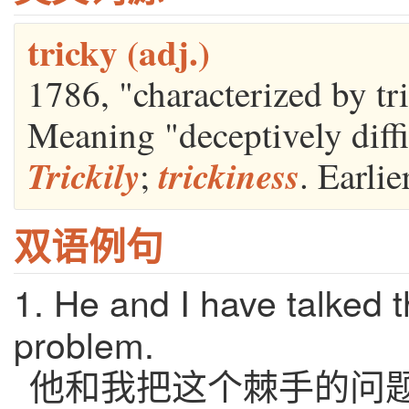
tricky (adj.)
1786, "characterized by tri
Meaning "deceptively diffi
Trickily
trickiness
;
. Earli
双语例句
1. He and I have talked 
problem.
他和我把这个棘手的问